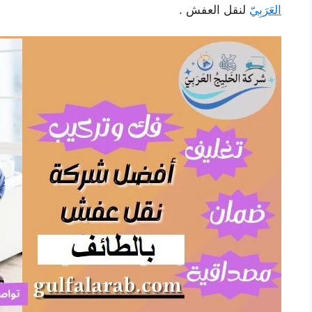
العَرَبِيّ
لنقل العفش .