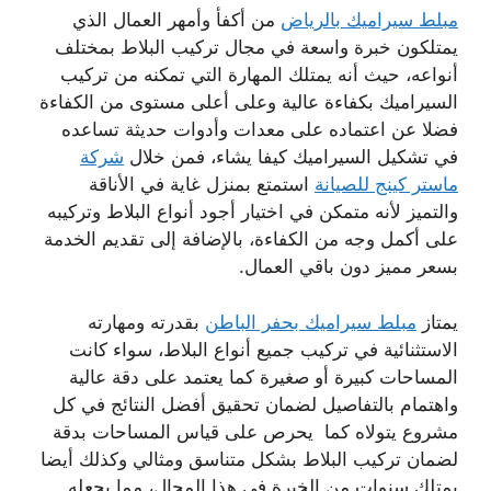
مبلط سيراميك بالرياض
من أكفأ وأمهر العمال الذي
يمتلكون خبرة واسعة في مجال تركيب البلاط بمختلف
أنواعه، حيث أنه يمتلك المهارة التي تمكنه من تركيب
السيراميك بكفاءة عالية وعلى أعلى مستوى من الكفاءة
فضلا عن اعتماده على معدات وأدوات حديثة تساعده
في تشكيل السيراميك كيفا يشاء، فمن خلال
شركة
ماستر كينج للصيانة
استمتع بمنزل غاية في الأناقة
والتميز لأنه متمكن في اختيار أجود أنواع البلاط وتركيبه
على أكمل وجه من الكفاءة، بالإضافة إلى تقديم الخدمة
بسعر مميز دون باقي العمال.
يمتاز
مبلط سيراميك بحفر الباطن
بقدرته ومهارته
الاستثنائية في تركيب جميع أنواع البلاط، سواء كانت
المساحات كبيرة أو صغيرة كما يعتمد على دقة عالية
واهتمام بالتفاصيل لضمان تحقيق أفضل النتائج في كل
مشروع يتولاه كما يحرص على قياس المساحات بدقة
لضمان تركيب البلاط بشكل متناسق ومثالي وكذلك أيضا
يمتلك سنوات من الخبرة في هذا المجال، مما يجعله