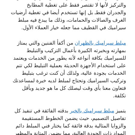
والتركيز لأنها لا تقتصر فقط على تغطية المطابخ
والجدران فقطـ بل إنها تستخدم أيضا في تغطية أرضيات
الغرف والصالات والحمامات، وذلك ما يبدع فيه مبلط
سيراميك في القطيف مما جعله خيار العملاء الأول.
مبلط سيراميك بالظهران
من أكفأ الفننين والتي يمتاز
بمهارته وبخبرته الكبيرة بأعمال التركيب والتبليط
للسيراميك بكافة أنواعه لأنه يطور من الخدمات ويعتمد
على استخدام الأجهزة الحديثة بعملية التبليط لكي تتم
الخدمات بجودة عالية، ولذلك أن كنت ترغب بتبليط
وتركيب السيراميك وتحتاج لمبلط لديه خبرة لمساعدتك
فتعاون معنا بأي وقت ليصلك كل ما هو جديد وبأقل
تكلفة.
يتميز
مبلط سيراميك بالخبر
بدقته الفائقة في تنفيذ كل
تفاصيل التصميم، حيث يضمن الخطوط المستقيمة
والزوايا المثالية بدقة فائقة كما يختار فني المبلط دائم
المواد ذات الجودة العالية، مما يضمن المتانة والمظهر