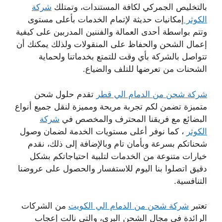
بالتخليص الجمركي لكافة المستندات، وتمتلك
شركة
الكوثر
إمكانيات حديثة لإتمام الخدمات بأعلى مستوى
وتتم بواسطة أحدى العمالة والفننين المدربين على كيفية
إعمال الشحن والحفاظ على المنقولات ولذلك يمكنك أن
تتواصل بالشركة بأي وقت للتمتع بخدماتنا ولحماية
الشحنات من تعرضها للتلف والضياع.
شركة شحن من الدمام الي قطر
تقدم حلول شحن
متميزة تضمن لكم تجربة مريحة ومميزة لنقل جميع أنواع
البضائع مع فريقنا المحترف والمخصص في
شركة
الكوثر
، كما نوفر أعلى مستويات الخدمة لضمان وصول
شحناتكم بسرعة وبأمان تام وبالإضافة إلى ذلك، نقدم
خيارات متنوعة من الخدمات لتلبية احتياجاتكم بشكل
دقيق اتصلوا بنا اليوم للاستفسار والحصول على عروضنا
التنافسية.
تعتبر
شركة شحن من الدمام الي الكويت
من الشركات
الرائدة في مجال الشحن البري، والتي نالت إعجاب