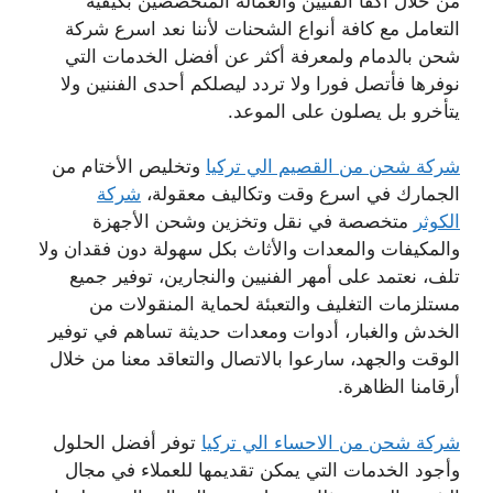
من خلال أكفأ الفنيين والعمالة المتخصصين بكيفية
التعامل مع كافة أنواع الشحنات لأننا نعد اسرع شركة
شحن بالدمام ولمعرفة أكثر عن أفضل الخدمات التي
نوفرها فأتصل فورا ولا تردد ليصلكم أحدى الفننين ولا
يتأخرو بل يصلون على الموعد.
شركة شحن من القصيم الي تركيا
وتخليص الأختام من
الجمارك في اسرع وقت وتكاليف معقولة،
شركة
الكوثر
متخصصة في نقل وتخزين وشحن الأجهزة
والمكيفات والمعدات والأثاث بكل سهولة دون فقدان ولا
تلف، نعتمد على أمهر الفنيين والنجارين، توفير جميع
مستلزمات التغليف والتعبئة لحماية المنقولات من
الخدش والغبار، أدوات ومعدات حديثة تساهم في توفير
الوقت والجهد، سارعوا بالاتصال والتعاقد معنا من خلال
أرقامنا الظاهرة.
شركة شحن من الاحساء الي تركيا
توفر أفضل الحلول
وأجود الخدمات التي يمكن تقديمها للعملاء في مجال