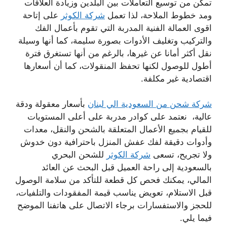
تمكن من توسيع التعاملات بين البلدين وزيادة العلاقات
ومد خطوط الملاحة، لذا تعمل
شركة الكوثر
على إتاحة
اقوى العمالة الفنية المدربة التي تقوم بأعمال الفك
والتركيب وتغليف الأدوات بصورة سليمة، كما أنها وسيلة
نقل أكثر أمانا عن غيرها، بالرغم من أنها تستغرق فترة
أطول للوصول لكنها تحفظ المنقولات، كما أن أسعارها
اقتصادية غير مكلفة.
شركة شحن من السعودية الي لبنان
بأسعار معقولة ودقة
عالية، نعتمد على كوادر مدربة على أعلى المستويات
للقيام بجميع الأعمال المتعلقة بالشحن والنقل، معدات
وأدوات دقيقة لفك عفش المنزل باحترافية دون خدوش
ولا تجريح، تسعى
شركة الكوثر
للشحن البحري
بالسعودية إلى راحة العميل قبل البحث عن العائد
المالي، يمكنك فحص كل قطعة للتأكد من سلامة الوصول
قبل الاستلام، تعويض يناسب قيمة المفقودات والتلفيات،
للحجز والاستفسارات برجاء الاتصال على هاتفنا الموضح
فيما يلي.