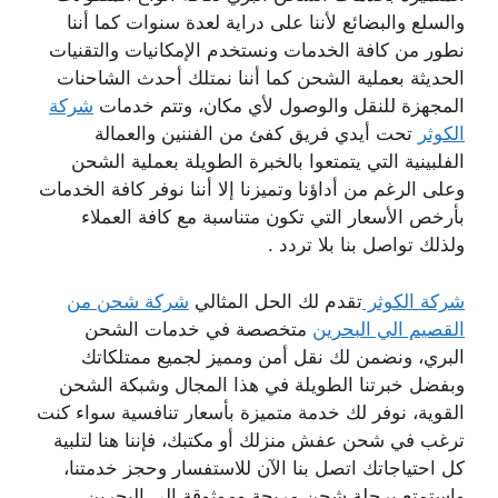
والسلع والبضائع لأننا على دراية لعدة سنوات كما أننا
نطور من كافة الخدمات ونستخدم الإمكانيات والتقنيات
الحديثة بعملية الشحن كما أننا نمتلك أحدث الشاحنات
المجهزة للنقل والوصول لأي مكان، وتتم خدمات
شركة
الكوثر
تحت أيدي فريق كفئ من الفننين والعمالة
الفلبينية التي يتمتعوا بالخبرة الطويلة بعملية الشحن
وعلى الرغم من أداؤنا وتميزنا إلا أننا نوفر كافة الخدمات
بأرخص الأسعار التي تكون متناسبة مع كافة العملاء
ولذلك تواصل بنا بلا تردد .
شركة الكوثر
تقدم لك الحل المثالي
شركة شحن من
القصيم الي البحرين
متخصصة في خدمات الشحن
البري، ونضمن لك نقل أمن ومميز لجميع ممتلكاتك
وبفضل خبرتنا الطويلة في هذا المجال وشبكة الشحن
القوية، نوفر لك خدمة متميزة بأسعار تنافسية سواء كنت
ترغب في شحن عفش منزلك أو مكتبك، فإننا هنا لتلبية
كل احتياجاتك اتصل بنا الآن للاستفسار وحجز خدمتنا،
واستمتع برحلة شحن مريحة وموثوقة إلى البحرين.