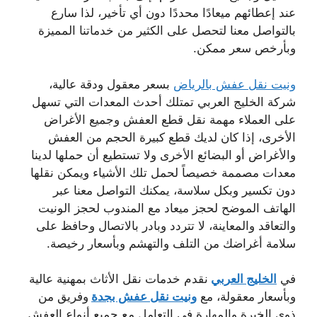
عند إعطائهم ميعادًا محددًا دون أي تأخير، لذا سارع
بالتواصل معنا لتحصل على الكثير من خدماتنا المميزة
وبأرخص سعر ممكن.
ونيت نقل عفش بالرياض
بسعر معقول ودقة عالية،
شركة الخليج العربي تمتلك أحدث المعدات التي تسهل
على العملاء مهمة نقل قطع العفش وجميع الأغراض
الأخرى، إذا كان لديك قطع كبيرة الحجم من العفش
والأغراض أو البضائع الأخرى ولا تستطيع أن حملها لدينا
معدات مصممة خصيصاً لحمل تلك الأشياء ويمكن نقلها
دون تكسير وبكل سلاسة، يمكنك التواصل معنا عبر
الهاتف الموضح لحجز ميعاد مع المندوب لحجز الونيت
والتعاقد والمعاينة، لا تتردد وبادر بالاتصال وحافظ على
سلامة أغراضك من التلف والتهشم وبأسعار رخيصة.
في
الخليج العربي
نقدم خدمات نقل الأثاث بمهنية عالية
وبأسعار معقولة، مع
ونيت نقل عفش بجدة
وفريق من
ذوي الخبرة والمهارة في التعامل مع جميع أنواع العفش