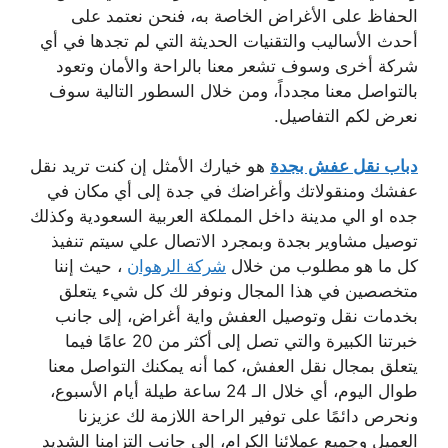
الحفاظ على الأغراض الخاصة به، فنحن نعتمد على
أحدث الأساليب والتقنيات الحديثة التي لم تجدها في أي
شركة أخرى وسوف تشعر معنا بالراحة والأمان وتعود
بالتواصل معنا مجدداً، ومن خلال السطور التالية سوف
نعرض لكم التفاصيل.
دباب نقل عفش بجدة
هو خيارك الأمثل إن كنت تريد نقل
عفشك ومنقولاتك وأغراضك في جدة إلى أي مكان في
جده او الي مدينة داخل المملكة العربية السعودية وكذلك
توصيل مشاوير بجدة وبمجرد الاتصال علي سيتم تنفيذ
كل ما هو مطلوب من خلال
شركة الرهوان
، حيث إننا
متخصصين في هذا المجال ونوفر لك كل شيء يتعلق
بخدمات نقل وتوصيل العفش واية أغراض، إلى جانب
خبرتنا الكبيرة والتي تصل إلى أكثر من 20 عامًا فيما
يتعلق بمجال نقل العفش، كما أنه يمكنك التواصل معنا
طوال اليوم، أي خلال الـ 24 ساعة طيلة أيام الأسبوع،
ونحرص دائمًا على توفير الراحة اللازمة لك عزيزنا
العميل وجميع عملائنا الكرام، إلى جانب التزامنا الشديد