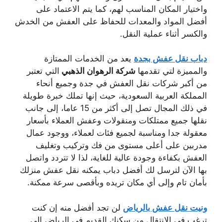
واختيار المكان المناسب لهم، كما يتم الاعتماد على
أفضل المواد والمعدات للحفاظ على العفش من الخدش
والكسر أثناء عملية النقل.
دباب نقل عفش بجدة
يعد من الخدمات الممتازة
والمميزة لتي تقدمها
شركة
الرهوان الذهبي
التي تعتبر
من أكبر شركات نقل العفش في جدة وجميع أنحاء
المملكة العربية السعودية، حيث إنها تملك خبرة طويلة
في ذلك المجال تصل إلى أكثر من 15 عاما، إلى جانب
نقلها جميع ممتلكات ومنقولات وعفش العملاء بأسعار
معقولة جدا ومناسبة لجميع فئات لعملاء، ووجود عمال
مدربين على أعلى مستوى من فك وتركيب وتغليف
العفش بكفاءة وجودة عالية للغاية، لذا لا تتردد واتصل
بها الآن لترسل لك أفضل دباب يمكنه نقل عفش منزلك
بأمان تام وإلى أي مكان تريده وبأقصى سرعة ممكنة.
ونيت نقل عفش بالرياض
لن تجد أفضل منه إن كنت
ترغب في الانتقال من سكنك القديم في الرياض إلى