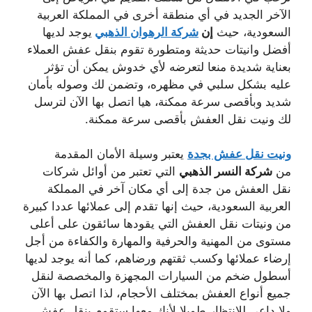
الآخر الجديد في أي منطقة أخرى في المملكة العربية
السعودية، حيث
إن
شركة الرهوان الذهبي
يوجد لديها
أفضل وانيتات حديثة ومتطورة تقوم بنقل عفش العملاء
بعناية شديدة منعا لتعرضه لأي خدوش يمكن أن تؤثر
عليه بشكل سلبي في مظهره، وتضمن لك وصوله بأمان
شديد وبأقصى سرعة ممكنة، هيا اتصل بها الآن لترسل
لك ونيت نقل العفش بأقصى سرعة ممكنة.
ونيت نقل عفش بجدة
يعتبر وسيلة الأمان المقدمة
من
شركة النسر الذهبي
التي تعتبر من أوائل شركات
نقل العفش من جدة إلى أي مكان آخر في المملكة
العربية السعودية، حيث إنها تقدم إلى عملائها عددا كبيرة
من ونيتات نقل العفش التي يقودها سائقون على أعلى
مستوى من المهنية والحرفية والمهارة والكفاءة من أجل
إرضاء عملائها وكسب ثقتهم ورضاهم، كما أنه يوجد لديها
أسطول ضخم من السيارات المجهزة والمخصصة لنقل
جميع أنواع العفش بمختلف الأحجام، لذا اتصل بها الآن
ولا داعي للانتظار طويلا لأنك معها ستقوم بنقل عفش