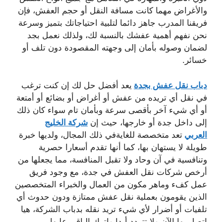
والأغراض مهما كانت مسافة النقل أو حجم العفش، فإن
فريقنا المدرب جاهز دائما لتلبية احتياجاتك بتميز وسرعة
نحن نفهم أهمية عفشك بالنسبة لك، ولذلك نعمل بجد
لضمان وصوله بأمان إلى وجهته المقصودة دون تلف أو
خسائر.
دباب نقل عفش بجدة
يعد أفضل حل لك إن كنت ترغب
في نقل أي تريده من عفش أو أغراض أو بضائع أو أمتعة
أو أي شيء آخر بأقصى سرعة وبأمان تام سواء كان ذلك
إلى داخل جدة أو خارجها، حيث إن
شركة الخليج
العربي
تعد متخصصة للغايةفي ذلك المجال، ولديها خبرة
طويلة لا يستهان بها، كما أنها تقدم أسعارا حصرية
وتنافسية في آن وحاد ولا تقبل المنافسة، مما يجعلها من
أرخص شركات نقل العفش في جدة، مع وجود فريق
عمل كفء وماهر مكون من العمال والخبراء المتخصصين
الذين يقومون بعملية نقل عفش ممتازة ودون حدوث أي
تلفيات أو أضرار لأي شيء تريد نقله بدباب الشركة، هيا
اتصل بها الآن ولا تتردد أبدا واترك الباقي عليها.