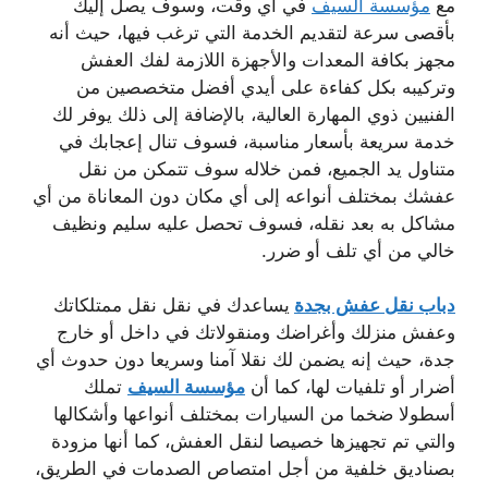
مع
مؤسسة السيف
في أي وقت، وسوف يصل إليك
بأقصى سرعة لتقديم الخدمة التي ترغب فيها، حيث أنه
مجهز بكافة المعدات والأجهزة اللازمة لفك العفش
وتركيبه بكل كفاءة على أيدي أفضل متخصصين من
الفنيين ذوي المهارة العالية، بالإضافة إلى ذلك يوفر لك
خدمة سريعة بأسعار مناسبة، فسوف تنال إعجابك في
متناول يد الجميع، فمن خلاله سوف تتمكن من نقل
عفشك بمختلف أنواعه إلى أي مكان دون المعاناة من أي
مشاكل به بعد نقله، فسوف تحصل عليه سليم ونظيف
خالي من أي تلف أو ضرر.
دباب نقل عفش بجدة
يساعدك في نقل نقل ممتلكاتك
وعفش منزلك وأغراضك ومنقولاتك في داخل أو خارج
جدة، حيث إنه يضمن لك نقلا آمنا وسريعا دون حدوث أي
أضرار أو تلفيات لها، كما أن
مؤسسة السيف
تملك
أسطولا ضخما من السيارات بمختلف أنواعها وأشكالها
والتي تم تجهيزها خصيصا لنقل العفش، كما أنها مزودة
بصناديق خلفية من أجل امتصاص الصدمات في الطريق،