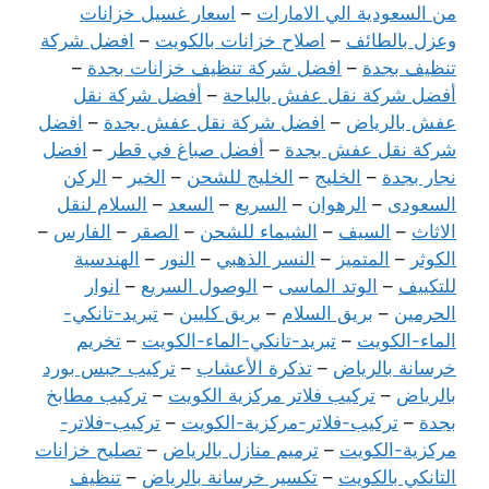
من السعودية الي الامارات
–
اسعار غسيل خزانات
وعزل بالطائف
–
اصلاح خزانات بالكويت
–
افضل شركة
تنظيف بجدة
–
افضل شركة تنظيف خزانات بجدة
–
أفضل شركة نقل عفش بالباحة
–
أفضل شركة نقل
عفش بالرياض
–
افضل شركة نقل عفش بجدة
–
افضل
شركة نقل عفش بجدة
–
أفضل صباغ في قطر
–
افضل
نجار بجدة
–
الخليج
–
الخليج للشحن
–
الخير
–
الركن
السعودى
–
الرهوان
–
السريع
–
السعد
–
السلام لنقل
الاثاث
–
السيف
–
الشيماء للشحن
–
الصقر
–
الفارس
–
الكوثر
–
المتميز
–
النسر الذهبي
–
النور
–
الهندسية
للتكييف
–
الوتد الماسى
–
الوصول السريع
–
انوار
الحرمين
–
بريق السلام
–
بريق كليين
–
تبريد-تانكي-
الماء-الكويت
–
تبريد-تانكي-الماء-الكويت
–
تخريم
خرسانة بالرياض
–
تذكرة الأعشاب
–
تركيب جبس بورد
بالرياض
–
تركيب فلاتر مركزية الكويت
–
تركيب مطابخ
بجدة
–
تركيب-فلاتر-مركزية-الكويت
–
تركيب-فلاتر-
مركزية-الكويت
–
ترميم منازل بالرياض
–
تصليح خزانات
التانكي بالكويت
–
تكسير خرسانة بالرياض
–
تنظيف