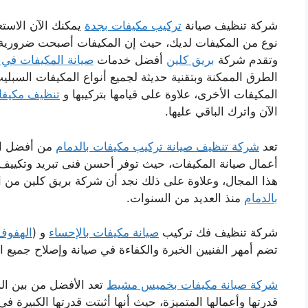
شركة تنظيف صيانة
تركيب مكيفات بجدة
يمكنك الآن الاستع
نوع من المكيفات لديك، حيث إن المكيفات أصبحت ضرورية جد
وتقدم شركة
بريق كلين
أفضل خدمات
صيانة المكيفات في
الطرق الممكنة وبتقنية حديثة لجميع أنواع المكيفات السبلي
المكيفات الأخرى، علاوة على قيامها بتركيبها و
تنظيف مكيفا
الآن واترك الباقي عليها.
تعد
شركة تنظيف صيانة تركيب مكيفات بالدمام
من أفضل ال
أعمال صيانة المكيفات، حيث توفر أحسن فنى تبريد وتكييف با
هذا المجال، وعلاوة على ذلك نجد أن شركة بريق كلين من 
بالدمام
منذ العديد من السنوات.
شركة تنظيف فك تركيب
صيانة مكيفات بالإحساء
و (
الهفوف
تضم أمهر الفنيين الخبرة والكفاءة في صيانة وإصلاح جميع ال
شركة صيانة مكيفات بخميس مشيط
تعد الأفضل من بين ا
قدرتها وأعمالها المتميزة، حيث أنها أثبتت قدرتها الكبيرة