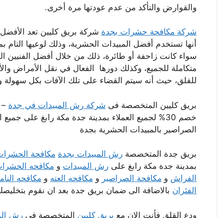
والقوارض والتأكد من عدم عودتها مرة أخرى.
شركة مكافحة حشرات بجدة
شركة بريق كليين تعد الأفضل
أنها تستخدم أفضل المبيدات الحشرية، وذلك لوعيها التام
سواء كانت زاحفة أو طائرة، ذلك من خلال أفضل الفنيين ال
متكاملة للجميع، وكذلك دورها الفعال في نقل الأمراض والأ
للقلق، حيث أنه سيتم القضاء على تلك الآفات بكل سهولة 
بريق كليين المتخصصة فى
شركة رش المبيدات في جدة
–
خصم 30% لجميع العملاء بمدينة جدة مكة رابغ على جم
الصراصير بالمبيدات الحشرية بجدة
بريق جدة المتخصصة
رش المبيدات بجدة
مكافحة الحشرات
بمدينة جدة مكة رابغ على
رش المبيدات
و
مكافحه الحشرا
الفراش
و
مكافحة الصراصير
و
مكافحه العته
و
مكافحه النا
الفئران
بالاضافة الى ضمان بريق جدة بعد ان نقوم بتخليصك
ودع القلق فأنت الان مع
بريق كليين
المتخصصة فى
رش الم