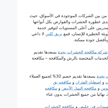
 من بين الشركات الموجودة في الأسواق، حيث
 بمدى خطورة الحشرات والقوارض بكل أنواعها
مدربين على أعلى المستويات لتوفير خدمة
وبئة الخطيرة للإنسان، فمع
بريق كلين
لا داعي
وبأفضل جودة ممكنة.
شركة مكافحة الحشرات بجدة
يسعدها تقديم
يع الخدمات المختصة بالرش والمكافحة – مكافحة
 بجدة
يسعدها تقديم خصم 30% لجميع العملاء
ت
و
اصطياد الفئران
و
مكافحه بق
موس
و
مكافحه النمل الأبيض
و
مكافحه
 نهائيا من جميع الحشرات بدون عناء
بيدات فى خليص
و
مكافحة الحشرات