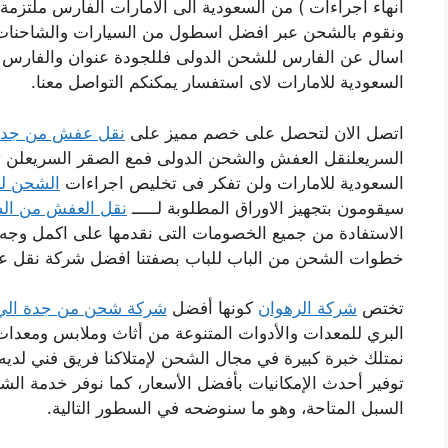
انهاء اجراءات ) من السعودية الى الامارات الفارس ملتزمة
ونقوم بالشحن عبر افضل اسطول من السيارات والشاحنات الم
اسال عن الفارس للشحن الدولى فللجودة عنوان والفارس
السعودية للامارات لاى استفسار يمكنكم التواصل معنا.
اتصل الان لتحصل على خصم مميز على
نقل عفش من جدة 
السريعلنقل العفش والشحن الدولى فمع الصقر السريعلن 
السعودية للامارات ولن تفكر فى تخليص اجراءات
الشحن لل
سيقومون بتجهيز الاوراق المطلوبة لـــــ
نقل العفش من السع
الاستفادة من جميع الخصومات التى نقدمها على اكمل وج
خطوات الشحن من الباب للباب بصفتنا افضل شركة نقل ع
تختص
شركة الرهوان
كونها أفضل
شركة شحن من جدة الي 
البري للمعدات والأدوات المتنوعة من أثاث وملابس ومعدات 
نمتلك خبرة كبيرة في مجال الشحن لإمتلاكنا فريق فني لدي
توفير أحدث الإمكانيات بأفضل الأسعار، كما نوفر خدمة الش
السبل المتاحة، وهو ما سنوضحه في السطور التالية.