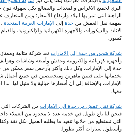
السعودية
والإمارات معرفتها وهنا يأتي دور
شركة الخليج الع
البري لجميع الاغراض والمعدات والبضائع بكل سهولة دو
الراهنة التي تمر بها البلاد وارتفاع الأسعار؛ ومن المتعارف
بمهمة نقل العفش من
جدة
إلى
الإمارات العربية المتحدة
، 
الاثاث والديكورات والأجهزة الكهربائية والإلكترونية، والقي
كسور.
شركة شحن من جدة إلي الامارات
تعد شركة مثالية وممتاز
وأجهزة كهربائية وإلكترونية وعفش وأمتعة وشاشات وهوات
جدة إلى الإمارات، وكل ذلك وأكثر بأرخص سعر ممكن من 
بخدماتها على فنيين ماهرين ومتخصصين في جميع أعمال ش
الإمارات، بالإضافة إلى أن أسعارها خيالية ولا مثيل لها، لذا
معها.
شركة نقل عفش من جدة الى الامارات
من الشركات التي ي
فنحن لنا باع طويل في خدمة عدد لا محدود من العملاء داخل ا
التي تستطيع من خلالها تنفيذ ما يطلبه العميل بكل ثقة وكف
وأسطول سيارات أكثر تطورا.