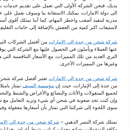
يديك، فنحن الشركة الأولى التي تعمل على تقديم خدمات نق
الى دولة الامارات، يمكنك الاستعانة بنا وسوف نعمل على
مدربة لتنفيذ أصعب واخطر المهام، كما أننا نمتلك أقوى أس
لاستيعاب اكبر كمية من العفش بالإضافة إلى خامات التغليف
شركة شحن من جدة الي الامارات
من أفضل الشركات التي 
عنها العملاء ويأملون في الحصول عليها مع الشركة التي يوق
البري العديد من تلك المميزات، مع الأسعار التنافسية التي ه
وغيرها من المميزات الأخرى.
شركة شحن من جدة الي الامارات
تعتبر أفضل شركة شحن بر
من جدة إلى الإمارات، حيث إن
مؤسسة السيف
تمتاز بامتل
لجميع المنقولات والأثاث والبضائع والأغراض والشنط والتحف
وإن كنت تجد صعوبة في شحن أي شيء وتريد التعامل مع شر
سوى اللجوء إلى شركتنا التي تمتاز بأن أسعارها معقولة وفي م
تمتلك شركة النسر الذهبي –
شركة شحن من جدة الي الاما
وكافة المنقولات بضائع معدات كراتين شنط أغراض هدايا ت