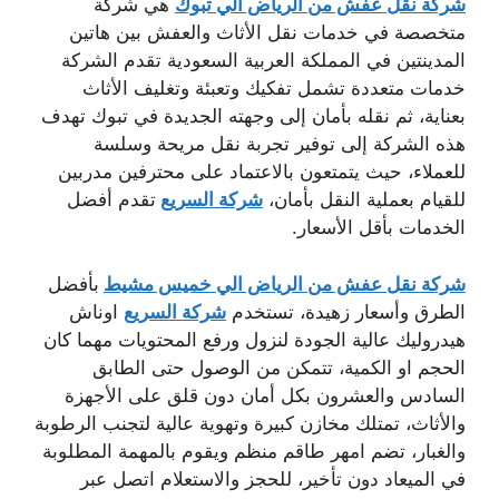
شركة نقل عفش من الرياض الي تبوك
هي شركة
متخصصة في خدمات نقل الأثاث والعفش بين هاتين
المدينتين في المملكة العربية السعودية تقدم الشركة
خدمات متعددة تشمل تفكيك وتعبئة وتغليف الأثاث
بعناية، ثم نقله بأمان إلى وجهته الجديدة في تبوك تهدف
هذه الشركة إلى توفير تجربة نقل مريحة وسلسة
للعملاء، حيث يتمتعون بالاعتماد على محترفين مدربين
للقيام بعملية النقل بأمان،
شركة السريع
تقدم أفضل
الخدمات بأقل الأسعار.
شركة نقل عفش من الرياض الي خميس مشيط
بأفضل
الطرق وأسعار زهيدة، تستخدم
شركة السريع
اوناش
هيدروليك عالية الجودة لنزول ورفع المحتويات مهما كان
الحجم او الكمية، تتمكن من الوصول حتى الطابق
السادس والعشرون بكل أمان دون قلق على الأجهزة
والأثاث، تمتلك مخازن كبيرة وتهوية عالية لتجنب الرطوبة
والغبار، تضم امهر طاقم منظم ويقوم بالمهمة المطلوبة
في الميعاد دون تأخير، للحجز والاستعلام اتصل عبر