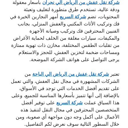
شركة نقل عفش من الرياض الي نجران
بأسعار معقولة
ودقة عالية، تستخدم طرق متطورة لتغليف وتعبئة
المحتويات، تضم
شركة السريع
أمهر النجارين الخبرة في
فك وتركيب الأثاث المكتبي والعفش المنزلي، بجانب
الفنيين المحترفين فك وتركيب وصيانة الأجهزة
والمكيفات، سيارات مغلقة من الخلف لحماية الأغراض
من تقلبات الطقس المختلفة، مخازن ذات تهوية ممتازة
ومساحات ضخمة لتخزين العفش، للحجز والاستعلام
يرجى التواصل على هواتف الشركة الموضحة.
تعتبر
شركة نقل عفش من الرياض الي الباحة
من
الشركات المشهورة في مجال نقل العفش، والتي تعمل
على تقديم أفضل الخدمات التي توجد في الأسواق،
بالإضافة إلى أنها تتميز بأسعارها المناسبة للجميع، وعلى
هذا السياق عملت
شركة السريع
على توفير أفضل
المتخصصين المحترفين في مجال النقل لتنفيذ هذه
الأعمال على أكمل وجه دون مواجهة أي صعوبة، ومن
خلال السطور التالية سوف نعرض لكم التفاصيل.