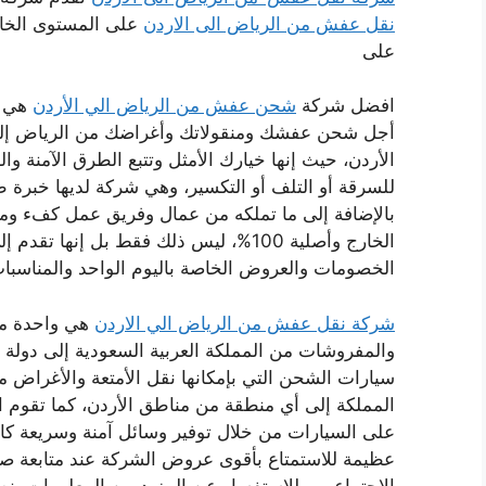
نقل عفش من الرياض الى الاردن
على المستوى الخاص 
على
افضل شركة
شحن عفش من الرياض الي الأردن
هي من
أجل شحن عفشك ومنقولاتك وأغراضك من الرياض إلى ا
الأردن، حيث إنها خيارك الأمثل وتتبع الطرق الآمنة 
بالإضافة إلى ما تملكه من عمال وفريق عمل كفء وم
الخارج وأصلية 100%، ليس ذلك فقط بل إنها
الخصومات والعروض الخاصة باليوم الواحد والمناسبات وا
شركة نقل عفش من الرياض الي الاردن
هي واحدة من
والمفروشات من المملكة العربية السعودية إلى دولة 
سيارات الشحن التي بإمكانها نقل الأمتعة والأغراض 
المملكة إلى أي منطقة من مناطق الأردن، كما تقوم 
على السيارات من خلال توفير وسائل آمنة وسريعة كال
عظيمة للاستمتاع بأقوى عروض الشركة عند متابعة صف
الاجتماعي، وللاستفسار عن المزيد من المعلومات ينص