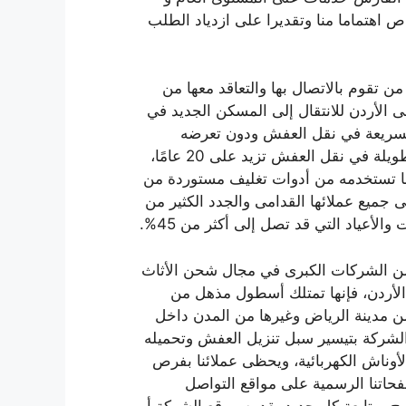
اهتماما منا وتقديرا على ازدياد الطلب
 تقوم بالاتصال بها والتعاقد معها من
لأردن للانتقال إلى المسكن الجديد في
والسريعة في نقل العفش ودون تعرضه
للسرقة أو التلف أو التكسير، وهي شركة لديها خبرة طويلة في نقل العفش تزيد على 20 عامًا،
ا تستخدمه من أدوات تغليف مستوردة من
 تقدم إلى جميع عملائها القدامى والجدد الكثير من
لأعياد التي قد تصل إلى أكثر من 45%.
 الشركات الكبرى في مجال شحن الأثاث
الأردن، فإنها تمتلك أسطول مذهل من
من مدينة الرياض وغيرها من المدن داخل
الشركة بتيسير سبل تنزيل العفش وتحميله
أوناش الكهربائية، ويحظى عملائنا بفرص
حاتنا الرسمية على مواقع التواصل
ح بمتابعة كل جديد يقدمه موقع الشركة أو