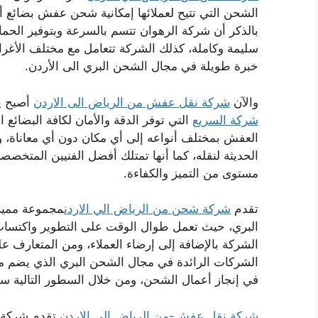
الشحن التي تتيح لعملائها إمكانية شحن عفش بضائع أ
بالذكر أن شركة الرهوان تتسم بالسرعة وبتوفير الحم
سليمة وكاملة، كذلك الشركة تتعامل مع مختلف الأغراض 
خبرة طويلة في مجال الشحن البري الى الأردن.
والآن
شركة نقل عفش من الرياض الى الاردن
أصبح يت
شركة السريع
التي توفر الدقة والأمان لكافة البضائع
العفش بمختلف أنواعه إلى أي مكان دون أي معاناة، وذ
الحديثة لنقله، كما أنها تمتلك أفضل الفنيين المتخص
مستوى من التميز والكفاءة.
تقدم
شركة شحن من الرياض الي الاردن
مجموعة مميز
البري، حيث تعمل طوال الوقت على التطوير واكتساب
الشركة بالإضافة إلى إرضاء العملاء، ومن المتعارف عل
الشركات الرائدة في مجال الشحن البري الذي يضم مج
في إنجاز أعمال الشحن، ومن خلال السطور التالية 
شركة نقل عفش-من الرياض الى الاردن
تقدم شركة ا